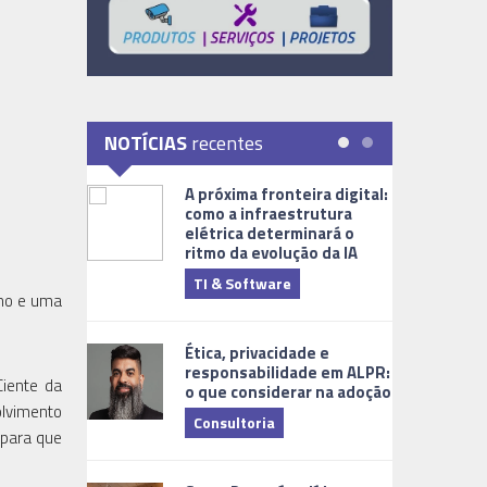
NOTÍCIAS
recentes
A próxima fronteira digital:
como a infraestrutura
elétrica determinará o
ritmo da evolução da IA
TI & Software
Tecnologia
nho e uma
Ética, privacidade e
responsabilidade em ALPR:
Ciente da
o que considerar na adoção
olvimento
Consultoria
 para que
Cidades Digi