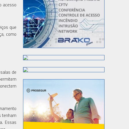
do acesso
viços que
nça, como
 salas de
 permitem
 conectem
ionamento
rs tenham
a. Essas