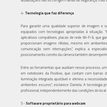
atualizações não só corrigem falhas de segurança, mas a
4-
Tecnologia que faz diferença
Para garantir uma qualidade superior de imagem e 
equipados com tecnologias apropriadas à situação. "R
aplicativos compatíveis, placas de rede Wi-Fi 6, que 
proporcionam imagens nítidas, mesmo em ambientes 
comunicação sem interrupções", explica a especiali
posicionamento correto da câmera também desempenham
Entre as ferramentas que auxiliam nesse processo, um
em notebooks da Positivo, que contam com barras d
iluminação integrada ajustável e elimina a necessidad
ambientes escuros", esclarece Daniela. A tecnologia p
profissional, independentemente das condições do local 
5 -
Software proprietário para webcam