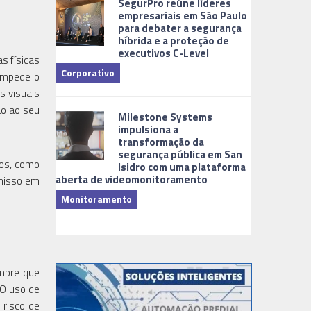
SegurPro reúne líderes
empresariais em São Paulo
para debater a segurança
híbrida e a proteção de
executivos C-Level
s físicas
Corporativo
 impede o
s visuais
Dicas
ão ao seu
Milestone Systems
impulsiona a
transformação da
segurança pública em San
ios, como
Isidro com uma plataforma
aberta de videomonitoramento
omisso em
Monitoramento
TI & Softwa
empre que
 O uso de
 risco de