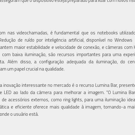
sseguram que o dispositivo esteja preparado para lidar com novos ris
som nas videochamadas, é fundamental que os notebooks utilizad
edução de ruído por inteligência artificial, disponível no Window
garantem maior estabilidade e velocidade de conexão, e câmeras com
com baixa iluminação, são recursos importantes para uma experi
sta. Além disso, a configuração adequada da iluminação, do cen
 um papel crucial na qualidade.
a inovação interessante no mercado é o recurso Lumina Bar, presen
e LED ao lado da câmera para melhorar a imagem. "O Lumina Bar
e de acessórios externos, como ring lights, para uma iluminação ide
rática e eficiente oferece mais qualidade à imagem, tornando-a mai
onde o usuário está.