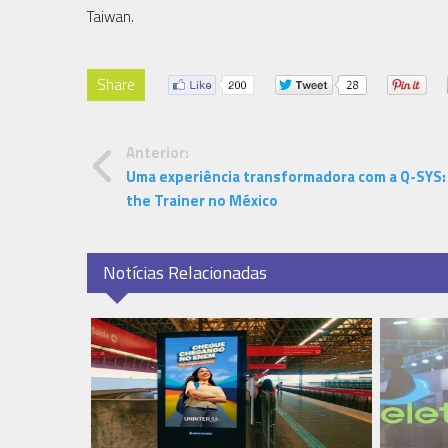
Taiwan.
Share
Anterior:
Uma experiência transformadora com a Q-SYS:
the Trainer no México
Notícias Relacionadas