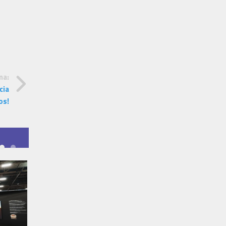
ma:
cia
os!