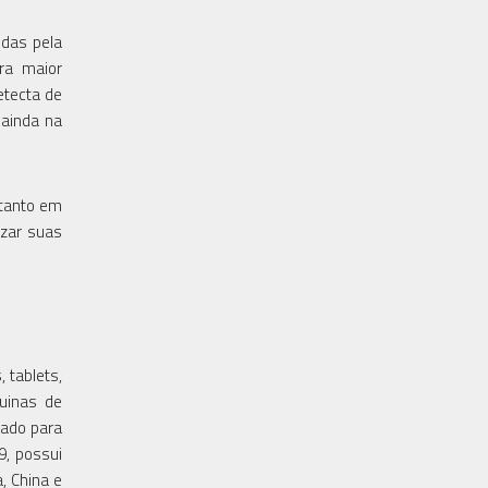
das pela
ra maior
etecta de
 ainda na
 tanto em
izar suas
 tablets,
quinas de
tado para
9, possui
, China e