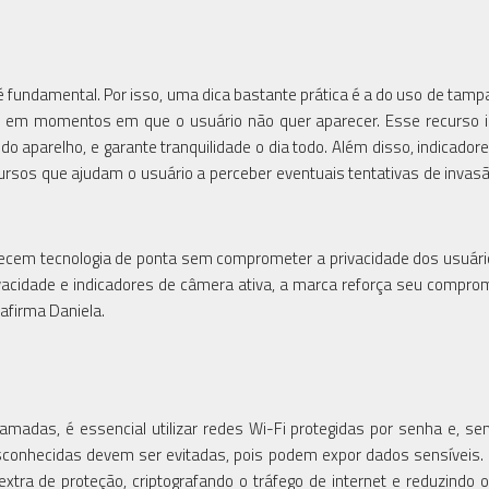
fundamental. Por isso, uma dica bastante prática é a do uso de tampa
ras em momentos em que o usuário não quer aparecer. Esse recurso
aparelho, e garante tranquilidade o dia todo. Além disso, indicadore
ursos que ajudam o usuário a perceber eventuais tentativas de invas
ecem tecnologia de ponta sem comprometer a privacidade dos usuár
ivacidade e indicadores de câmera ativa, a marca reforça seu compr
 afirma Daniela.
amadas, é essencial utilizar redes Wi-Fi protegidas por senha e, s
esconhecidas devem ser evitadas, pois podem expor dados sensíveis.
tra de proteção, criptografando o tráfego de internet e reduzindo o