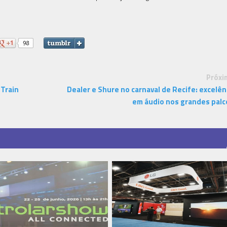
Próxi
 Train
Dealer e Shure no carnaval de Recife: excelên
em áudio nos grandes palc