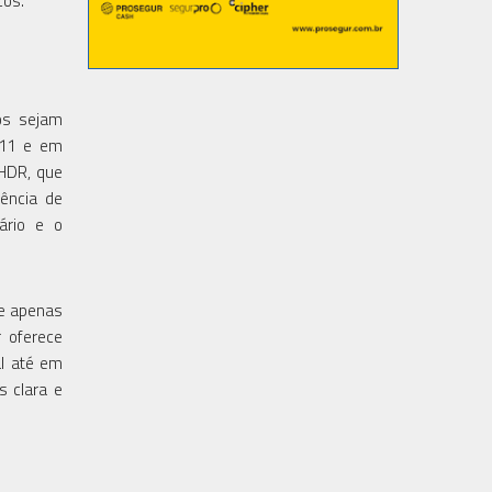
cos.
os sejam
s 11 e em
 HDR, que
ência de
ário e o
te apenas
 oferece
al até em
s clara e