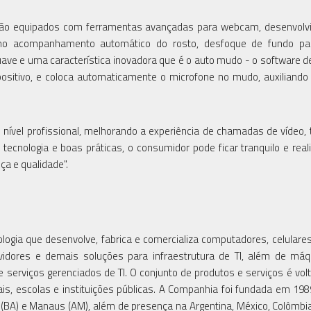
ão equipados com ferramentas avançadas para webcam, desenvolvi
 como acompanhamento automático do rosto, desfoque de fundo pa
uave e uma característica inovadora que é o auto mudo - o software d
positivo, e coloca automaticamente o microfone no mudo, auxiliando
nível profissional, melhorando a experiência de chamadas de vídeo,
tecnologia e boas práticas, o consumidor pode ficar tranquilo e real
a e qualidade".
logia que desenvolve, fabrica e comercializa computadores, celulares,
servidores e demais soluções para infraestrutura de TI, além de má
serviços gerenciados de TI. O conjunto de produtos e serviços é vol
is, escolas e instituições públicas. A Companhia foi fundada em 198
s (BA) e Manaus (AM), além de presença na Argentina, México, Colômbia