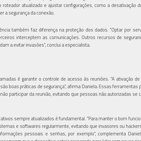
 o roteador atualizado e ajustar configurações, como a desativação 
er a segurança da conexão.
ência também faz diferença na proteção dos dados. "Optar por ser
erceiros interceptem as comunicações. Outros recursos de segura
am a evitar invasões", conclui a especialista.
adas é garantir o controle de acesso às reuniões. "A ativação de
 são boas práticas de segurança", afirma Daniela. Essas ferramentas
u não participar da reunião, evitando que pessoas não autorizadas se
icativos sempre atualizados é fundamental. "Para manter o bom func
sistemas e softwares regularmente, evitando que invasores ou hacke
nformações pessoais e senhas, por exemplo", complementa Daniel