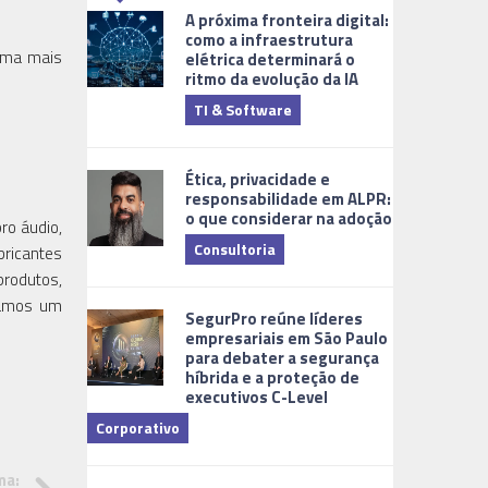
A próxima fronteira digital:
como a infraestrutura
rma mais
elétrica determinará o
ritmo da evolução da IA
TI & Software
Tecnologia
Ética, privacidade e
responsabilidade em ALPR:
o que considerar na adoção
ro áudio,
Consultoria
bricantes
rodutos,
Cidades Digi
ntamos um
SegurPro reúne líderes
empresariais em São Paulo
para debater a segurança
híbrida e a proteção de
executivos C-Level
Corporativo
Dicas
ma: