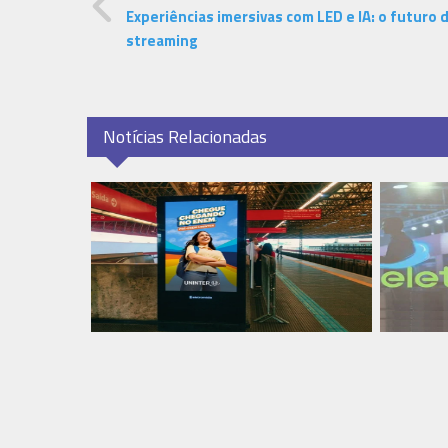
Experiências imersivas com LED e IA: o futuro 
streaming
Notícias Relacionadas