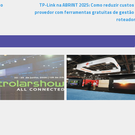
do
TP-Link na ABRINT 2025: Como reduzir custos
provedor com ferramentas gratuitas de gestão
roteado