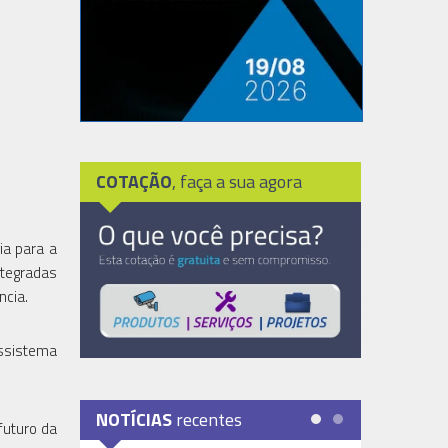
COTAÇÃO
, faça a sua agora
ia para a
ntegradas
ncia.
ossistema
NOTÍCIAS
recentes
futuro da