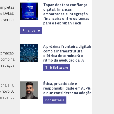
Topaz destaca confiança
completas
digital, finanças
éis DVLED
embarcadas e integração
financeira entre os temas
 diversos
para o Febraban Tech
aberta de v
Financeiro
Monitorame
A próxima fronteira digital:
como a infraestrutura
tomação.
elétrica determinará o
e combina
ritmo da evolução da IA
e espaços
TI & Software
Tecnologia
Ética, privacidade e
ionais. O
responsabilidade em ALPR:
o novo LG
o que considerar na adoção
ferecendo
Consultoria
Cidades Digi