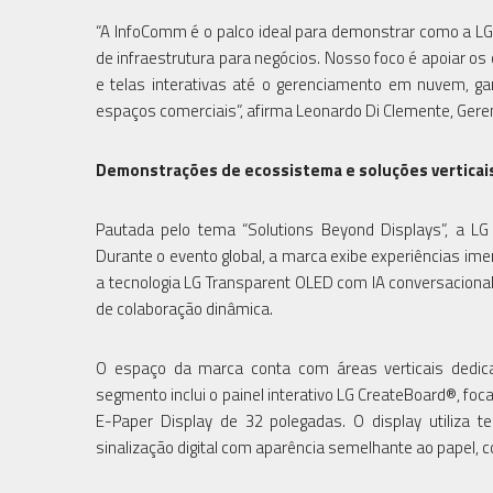
“A InfoComm é o palco ideal para demonstrar como a LG
de infraestrutura para negócios. Nosso foco é apoiar os
e telas interativas até o gerenciamento em nuvem, ga
espaços comerciais”, afirma Leonardo Di Clemente, Geren
Demonstrações de ecossistema e soluções verticai
Pautada pelo tema “Solutions Beyond Displays”, a L
Durante o evento global, a marca exibe experiências imer
a tecnologia LG Transparent OLED com IA conversaciona
de colaboração dinâmica.
O espaço da marca conta com áreas verticais dedica
segmento inclui o painel interativo LG CreateBoard®, foc
E-Paper Display de 32 polegadas. O display utiliza tec
sinalização digital com aparência semelhante ao papel, cor