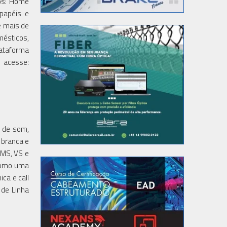
ios: Home
 papéis e
e mais de
mésticos,
lataforma
 acesse:
s de som,
 branca e
, MS, VS e
 como uma
ca e call
 de Linha