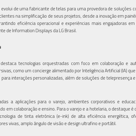
 evolui de uma fabricante de telas para uma provedora de soluções 
 clientes na simplificação de seus projetos, desde a inovação em pain
rantindo eficiência operacional e experiências mais engajadoras em
te de Information Displays da LG Brasil.
s
G destaca tecnologias orquestradas com foco em colaboração e au
sivas, como um concierge alimentado por Inteligência Artificial (IA) qu
l para interações personalizadas, além de soluções de telepresença 
das a aplicações para o varejo, ambientes corporativos e educac
ado em colaboração e ensino. Para o varejo e a hotelaria, o destaque é 
nologia de tinta eletrônica (e-ink) de alta eficiência energética, o
es vivas, amplo ângulo de visão e design ultrafino e portátil.