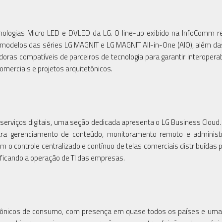
nologias Micro LED e DVLED da LG. O line-up exibido na InfoComm r
 modelos das séries LG MAGNIT e LG MAGNIT All-in-One (AIO), além d
ras compatíveis de parceiros de tecnologia para garantir interoperab
omerciais e projetos arquitetônicos.
rviços digitais, uma seção dedicada apresenta o LG Business Cloud.
a gerenciamento de conteúdo, monitoramento remoto e administ
m o controle centralizado e contínuo de telas comerciais distribuídas p
ificando a operação de TI das empresas.
letrônicos de consumo, com presença em quase todos os países e uma