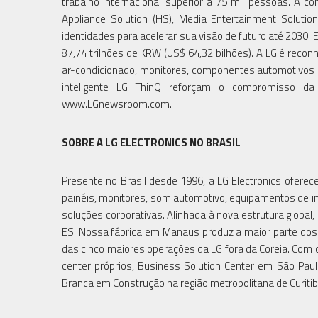
trabalho internacional superior a 75 mil pessoas. A 
Appliance Solution (HS), Media Entertainment Solution
identidades para acelerar sua visão de futuro até 2030.
87,74 trilhões de KRW (US$ 64,32 bilhões). A LG é rec
ar-condicionado, monitores, componentes automotivos
inteligente LG ThinQ reforçam o compromisso da
www.LGnewsroom.com.
SOBRE A LG ELECTRONICS NO BRASIL
Presente no Brasil desde 1996, a LG Electronics oferec
painéis, monitores, som automotivo, equipamentos de inf
soluções corporativas. Alinhada à nova estrutura global, 
ES. Nossa fábrica em Manaus produz a maior parte dos i
das cinco maiores operações da LG fora da Coreia. Com c
center próprios, Business Solution Center em São Paul
Branca em Construção na região metropolitana de Curitib