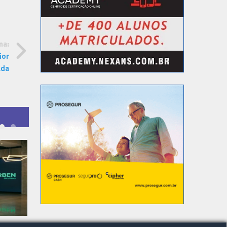
ma:
ior
ada