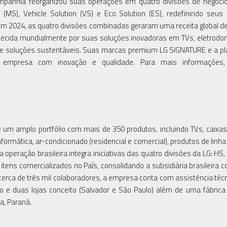
companhia reorganizou suas operações em quatro divisões de negóc
 (MS), Vehicle Solution (VS) e Eco Solution (ES), redefinindo seus
 Em 2024, as quatro divisões combinadas geraram uma receita global d
onhecida mundialmente por suas soluções inovadoras em TVs, eletrodo
 e soluções sustentáveis. Suas marcas premium LG SIGNATURE e a p
 empresa com inovação e qualidade. Para mais informações,
e um amplo portfólio com mais de 350 produtos, incluindo TVs, caixa
ormática, ar-condicionado (residencial e comercial), produtos de linha
a operação brasileira integra iniciativas das quatro divisões da LG: HS
tens comercializados no País, consolidando a subsidiária brasileira
erca de três mil colaboradores, a empresa conta com assistência técni
o e duas lojas conceito (Salvador e São Paulo) além de uma fábrica
a, Paraná.