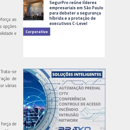
SegurPro reúne líderes
empresariais em São Paulo
para debater a segurança
híbrida e a proteção de
eforça as
executivos C-Level
as opções
Corporativo
ilidade e
Dicas
 Trata-se
ração de
or várias
 força de