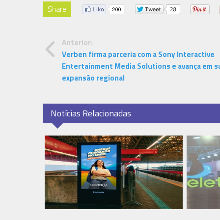
Share
Anterior:
Verben firma parceria com a Sony Interactive
Entertainment Media Solutions e avança em s
expansão regional
Notícias Relacionadas