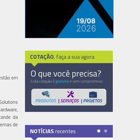
COTAÇÃO
, faça a sua agora
gestão em
Solutions
hardware,
stande da
stemas de
NOTÍCIAS
recentes