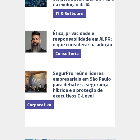
da evolução da IA
TI & Software
Tecnologia
Ética, privacidade e
responsabilidade em ALPR:
o que considerar na adoção
Consultoria
Cidades Di
SegurPro reúne líderes
empresariais em São Paulo
para debater a segurança
híbrida e a proteção de
executivos C-Level
Corporativo