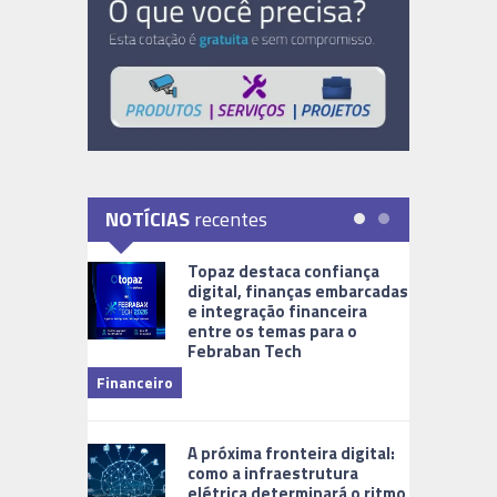
NOTÍCIAS
recentes
Topaz destaca confiança
digital, finanças embarcadas
e integração financeira
entre os temas para o
Febraban Tech
videomoni
Financeiro
Monitoram
A próxima fronteira digital:
como a infraestrutura
elétrica determinará o ritmo