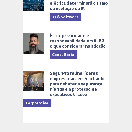
elétrica determinará o ritmo
da evolução da IA
TI & Software
Tecnologia
Ética, privacidade e
responsabilidade em ALPR:
o que considerar na adoção
Consultoria
Cidades Di
SegurPro reúne líderes
empresariais em São Paulo
para debater a segurança
híbrida e a proteção de
executivos C-Level
Corporativo