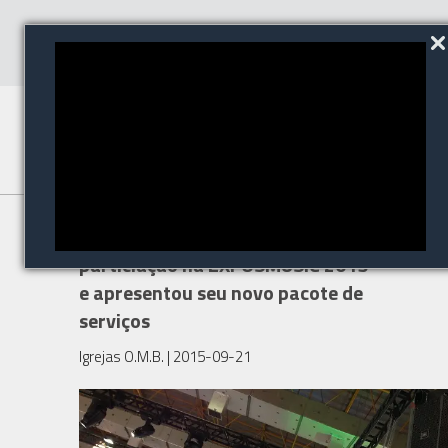
A HARMAN aproveitou sua
particiação na EXPOSMUSIC 2015
e apresentou seu novo pacote de
serviços
Igrejas O.M.B.
| 2015-09-21