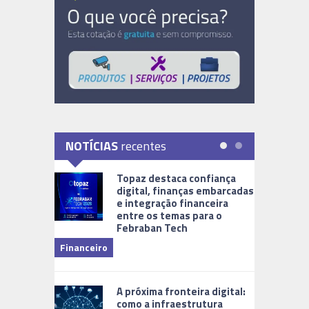
NOTÍCIAS
recentes
Topaz destaca confiança
digital, finanças embarcadas
e integração financeira
entre os temas para o
Febraban Tech
videomoni
Financeiro
Monitoram
A próxima fronteira digital:
como a infraestrutura