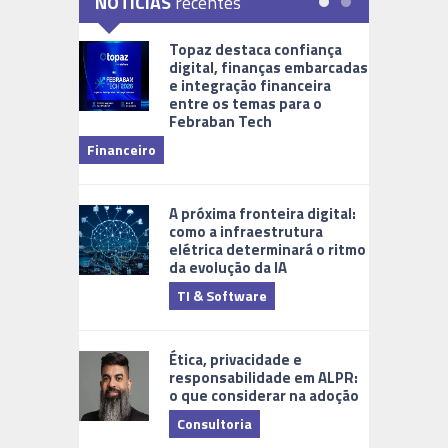
NOTÍCIAS
recentes
Topaz destaca confiança
digital, finanças embarcadas
e integração financeira
entre os temas para o
Febraban Tech
videomoni
Financeiro
Monitoram
A próxima fronteira digital:
como a infraestrutura
elétrica determinará o ritmo
da evolução da IA
TI & Software
Tecnologia
Ética, privacidade e
responsabilidade em ALPR:
o que considerar na adoção
Consultoria