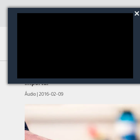
Prezados Arquitetos: O Som
Importa!
Áudio
| 2016-02-09