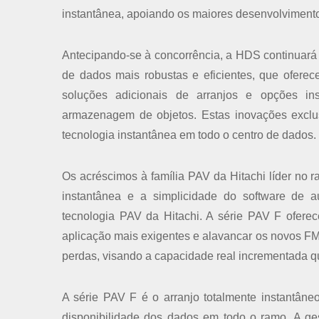
instantânea, apoiando os maiores desenvolvimentos
Antecipando-se à concorrência, a HDS continuará a
de dados mais robustas e eficientes, que ofere
soluções adicionais de arranjos e opções in
armazenagem de objetos. Estas inovações exclus
tecnologia instantânea em todo o centro de dados.
Os acréscimos à família PAV da Hitachi líder n
instantânea e a simplicidade do software de 
tecnologia PAV da Hitachi. A série PAV F ofer
aplicação mais exigentes e alavancar os novos F
perdas, visando a capacidade real incrementada 
A série PAV F é o arranjo totalmente instantâne
disponibilidade dos dados em todo o ramo. A gest