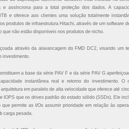
na e assíncrona para a total proteção dos dados. A capac
B e oferece aos clientes uma solução totalmente instant
s produtos de infraestrutura Hitachi, através de um software d
que não estão disponíveis nos produtos de nicho.
rfeiçoada através da alavancagem do FMD DC2, visando um 
o investimento.
nstituem a base da série PAV F e da série PAV G aperfeiço
apacidade instantânea real e retorno do investimento. O
quitetura em paralelo de alta velocidade que oferece até cin
e IOPS que os drives padrão do estado sólido (SSDs). Ele incl
lo que permite as I/Os assumir prioridade em relação às oper
ob carga pesada.