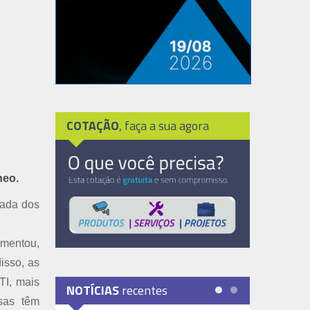
COTAÇÃO
, faça a sua agora
neo.
nada dos
umentou,
isso, as
TI, mais
NOTÍCIAS
recentes
esas têm