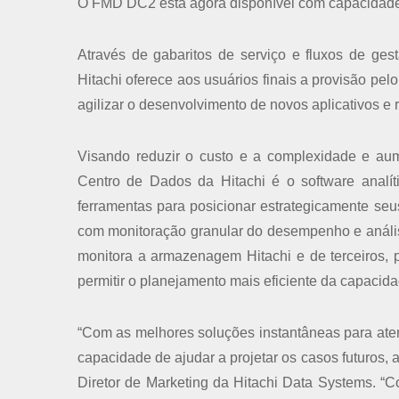
O FMD DC2 está agora disponível com capacidade 
Através de gabaritos de serviço e fluxos de ges
Hitachi oferece aos usuários finais a provisão pel
agilizar o desenvolvimento de novos aplicativos e 
Visando reduzir o custo e a complexidade e aum
Centro de Dados da Hitachi é o software analíti
ferramentas para posicionar estrategicamente se
com monitoração granular do desempenho e anális
monitora a armazenagem Hitachi e de terceiros, 
permitir o planejamento mais eficiente da capacida
“Com as melhores soluções instantâneas para aten
capacidade de ajudar a projetar os casos futuros, 
Diretor de Marketing da Hitachi Data Systems. “