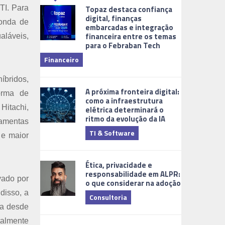
Topaz destaca confiança
TI. Para
digital, finanças
 onda de
embarcadas e integração
financeira entre os temas
aláveis,
para o Febraban Tech
aberta de v
Financeiro
Monitorame
íbridos,
A próxima fronteira digital:
orma de
como a infraestrutura
Hitachi,
elétrica determinará o
ritmo da evolução da IA
amentas
TI & Software
 e maior
Tecnologia
Ética, privacidade e
responsabilidade em ALPR:
vado por
o que considerar na adoção
disso, a
Consultoria
ea desde
talmente
Cidades Digi