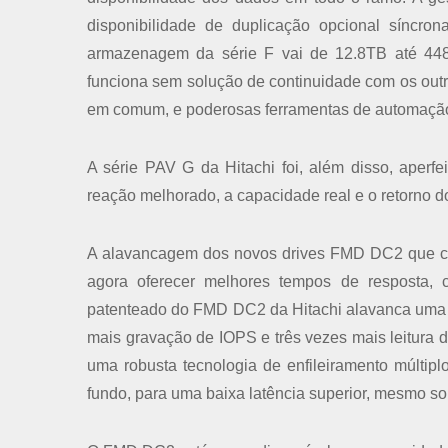
disponibilidade de duplicação opcional síncro
armazenagem da série F vai de 12.8TB até 448T
funciona sem solução de continuidade com os outro
em comum, e poderosas ferramentas de automação 
A série PAV G da Hitachi foi, além disso, ape
reação melhorado, a capacidade real e o retorno d
A alavancagem dos novos drives FMD DC2 que co
agora oferecer melhores tempos de resposta, c
patenteado do FMD DC2 da Hitachi alavanca uma ar
mais gravação de IOPS e três vezes mais leitura d
uma robusta tecnologia de enfileiramento múltip
fundo, para uma baixa latência superior, mesmo s