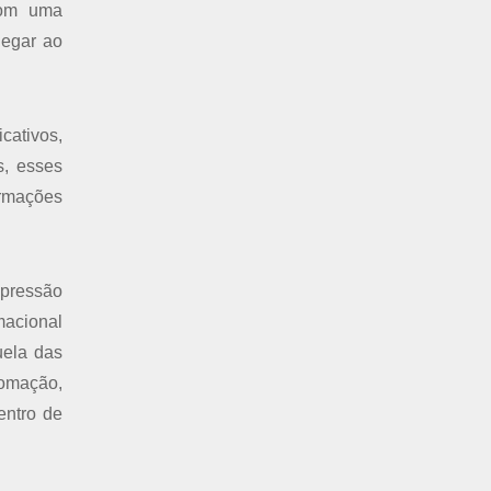
 com uma
hegar ao
cativos,
s, esses
ormações
 pressão
macional
uela das
tomação,
entro de