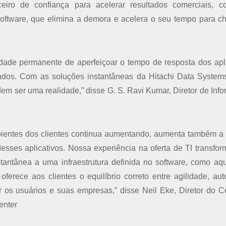
ceiro de confiança para acelerar resultados comerciais,
o software, que elimina a demora e acelera o seu tempo para c
idade permanente de aperfeiçoar o tempo de resposta dos apli
ados. Com as soluções instantâneas da Hitachi Data System
em ser uma realidade,” disse G. S. Ravi Kumar, Diretor de Inf
mbientes dos clientes continua aumentando, aumenta também a
esses aplicativos. Nossa experiência na oferta de TI transfor
ntânea a uma infraestrutura definida no software, como aq
oferece aos clientes o equilíbrio correto entre agilidade, au
ar os usuários e suas empresas,” disse Neil Eke, Diretor do C
enter