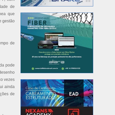
idade de
ânea que
e gestão
tempo de
ada pode
 desenho
co vezes
ui ainda
ações de