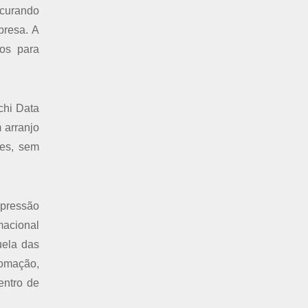
curando
presa. A
mos para
chi Data
 arranjo
tes, sem
 pressão
macional
uela das
tomação,
entro de