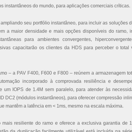
 instantâneos do mundo, para aplicações comerciais críticas.
mpliando seu portfólio instantâneo, para incluir as soluções d
cem a maior densidade e mais opções disponíveis do ramo, i
stantâneas para ambientes convergentes, hiperconvergent
ivas capacitarão os clientes da HDS para perceber o total 
o ramo – a PAV F400, F600 e F800 – reúnem a armazenagem to
automação incorporado à comprovada resiliência e desemp
ece um IOPS de 1.4M sem paralelo, para atender às necessi
MD DC2 (módulos instantâneos), para oferecer compressão inli
que mantêm a latência em < 1ms, mesmo na escala máxima.
o mais resiliente do ramo e oferece a exclusiva garantia de
ão da duplicação facilmente utilizável está incluída na séri