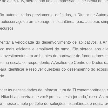
de até 6.4TB, oferecendo uma compressão inline isenta de pe
tão automatizados previamente definidos, o Diretor de Auto
o autosserviço da armazenagem instantânea, para acelerar, simpl
recursos.
entar a velocidade do desenvolvimento de aplicativos, a An
co mais eficiente e ampliável do ramo. Ele oferece aos cli
us investimentos em ambientes de hardware de fornecedores mú
e na escala correspondente. A Análise do Centro de Dados da
para identificar e resolver questões do desempenho do ecoss
de.
der às necessidades de infraestrutura de TI contemporâneas e
a Hitachi a parceira que você precisa nesta jornada,” disse Asi
Com nosso amplo portfólio de soluções instantâneas e nossa 