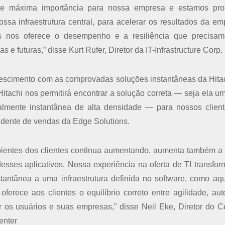
 de máxima importância para nossa empresa e estamos pro
sa infraestrutura central, para acelerar os resultados da em
ms nos oferece o desempenho e a resiliência que precisa
 futuras,” disse Kurt Rufer, Diretor da IT-Infrastructure Corp.
escimento com as comprovadas soluções instantâneas da Hita
itachi nos permitirá encontrar a solução correta ― seja ela um
almente instantânea de alta densidade ― para nossos clien
sidente de vendas da Edge Solutions.
mbientes dos clientes continua aumentando, aumenta também a
esses aplicativos. Nossa experiência na oferta de TI transfor
ntânea a uma infraestrutura definida no software, como aq
oferece aos clientes o equilíbrio correto entre agilidade, au
ar os usuários e suas empresas,” disse Neil Eke, Diretor do C
enter