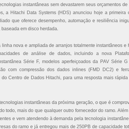
tecnologias instantâneas sem devastarem seus orçamentos de 
ios, a Hitachi Data Systems (HDS) anunciou hoje a primeira
liado que oferece desempenho, automação e resiliência inigu
ia baseada em disco herdada.
a linha nova e ampliada de arranjos totalmente instantâneos e h
acidades de análise de dados, incluindo a nova Plataf
nstantânea Série F, modelos aperfeiçoados da PAV Série G 
ação com compressão dos dados inlines (FMD DC2) e ferr
 do Centro de Dados Hitachi, para uma resposta mais rápida
 tecnologias instantâneas da próxima geração, o que é compro
do todo, mais do que qualquer outro fornecedor do ramo. Além 
ientes e vem atendendo à demanda pela tecnologia instantân
resas do ramo e já entregou mais de 250PB de capacidade to