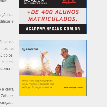
rdas.
mação da
ificar e
álise do
entes as
ltiplos,
 Hitachi
istema e
 a clara
m Zaheer,
avançada