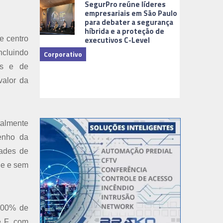
SegurPro reúne líderes
empresariais em São Paulo
para debater a segurança
híbrida e a proteção de
executivos C-Level
e centro
ncluindo
Corporativo
es e de
Dicas
valor da
talmente
enho da
dades de
ne e sem
 100% de
e F, com