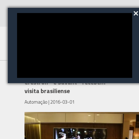
Automação residencial:
Crestron® e Savant® recebem
visita brasiliense
Automação
| 2016-03-01