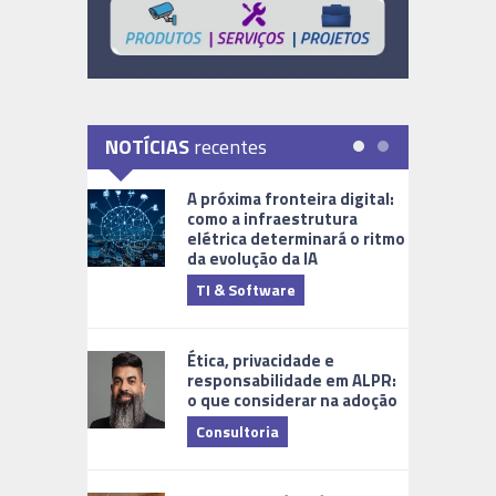
NOTÍCIAS
recentes
A próxima fronteira digital:
como a infraestrutura
elétrica determinará o ritmo
da evolução da IA
TI & Software
Tecnologia
Ética, privacidade e
responsabilidade em ALPR:
o que considerar na adoção
Consultoria
Cidades Di