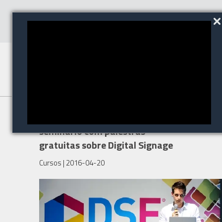
DSE South America traz
seminário com palestras
gratuitas sobre Digital Signage
Cursos
| 2016-04-20