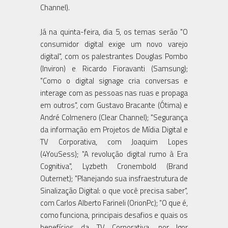
Channel).
Já na quinta-feira, dia 5, os temas serão "O
consumidor digital exige um novo varejo
digital", com os palestrantes Douglas Pombo
(Inviron) e Ricardo Fioravanti (Samsung);
"Como o digital signage cria conversas e
interage com as pessoas nas ruas e propaga
em outros", com Gustavo Bracante (Ótima) e
André Colmenero (Clear Channel); "Segurança
da informação em Projetos de Mídia Digital e
TV Corporativa, com Joaquim Lopes
(4YouSess); "A revolução digital rumo à Era
Cognitiva", Lyzbeth Cronembold (Brand
Outernet); "Planejando sua insfraestrutura de
Sinalização Digital: o que você precisa saber",
com Carlos Alberto Farineli (OrionPc); "O que é,
como funciona, principais desafios e quais os
benefícios da TV Corporativa, por Igor