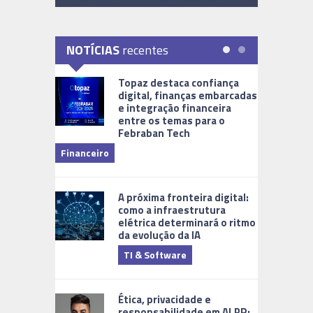
NOTÍCIAS
recentes
Topaz destaca confiança
digital, finanças embarcadas
e integração financeira
entre os temas para o
Febraban Tech
videomoni
Financeiro
Monitoram
A próxima fronteira digital:
como a infraestrutura
elétrica determinará o ritmo
da evolução da IA
TI & Software
Tecnologia
Ética, privacidade e
responsabilidade em ALPR: