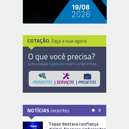
COTAÇÃO
, faça a sua agora
NOTÍCIAS
recentes
Topaz destaca confiança