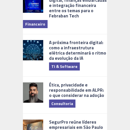
digital, finanças embarcadas
e integração financeira
entre os temas para o
Febraban Tech
videomoni
Financeiro
Monitoram
A próxima fronteira digital:
como a infraestrutura
elétrica determinará o ritmo
da evolução da IA
TI & Software
Tecnologia
Ética, privacidade e
responsabilidade em ALPR:
o que considerar na adoção
Consultoria
Cidades Di
SegurPro reúne líderes
empresariais em São Paulo