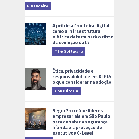
Financeiro
Monitoram
A próxima fronteira digital:
como a infraestrutura
elétrica determinará o ritmo
da evolução da IA
TI & Software
Tecnologia
Ética, privacidade e
responsabilidade em ALPR:
o que considerar na adoção
Consultoria
Cidades Di
SegurPro reúne líderes
empresariais em São Paulo
para debater a segurança
híbrida e a proteção de
executivos C-Level