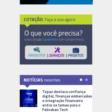
COTAÇÃO
, faça a sua agora
NOTÍCIAS
recentes
Topaz destaca confiança
digital, finanças embarcadas
e integração financeira
entre os temas para o
Febraban Tech
videomoni