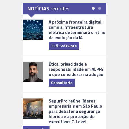
NOTÍCIAS
recentes
A próxima fronteira digital:
como a infraestrutura
elétrica determinará o ritmo
da evolução da IA
TI & Software
Tecnologia
Ética, privacidade e
responsabilidade em ALPR:
o que considerar na adoção
Consultoria
Cidades Di
SegurPro reúne líderes
empresariais em São Paulo
para debater a segurança
híbrida e a proteção de
executivos C-Level