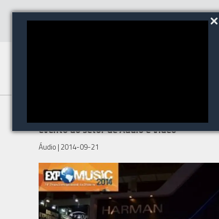
NetAV participa de mais um
evento do setor de Áudio e Vídeo
Áudio
| 2014-09-21