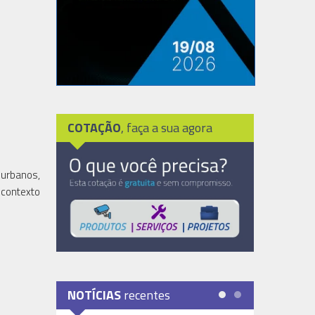
COTAÇÃO
, faça a sua agora
 urbanos,
 contexto
NOTÍCIAS
recentes