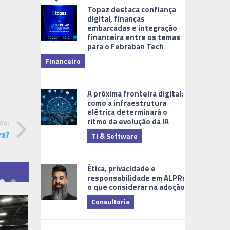
Topaz destaca confiança
digital, finanças
embarcadas e integração
financeira entre os temas
para o Febraban Tech
aberta de v
Financeiro
Monitorame
A próxima fronteira digital:
como a infraestrutura
elétrica determinará o
ritmo da evolução da IA
ma:
ra?
TI & Software
Tecnologia
Ética, privacidade e
responsabilidade em ALPR:
o que considerar na adoção
Consultoria
Cidades Digi