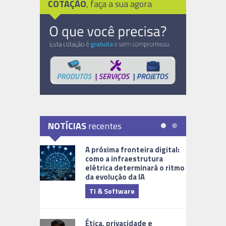
COTAÇÃO
, faça a sua agora
NOTÍCIAS
recentes
A próxima fronteira digital:
como a infraestrutura
elétrica determinará o ritmo
da evolução da IA
TI & Software
Tecnologia
Ética, privacidade e