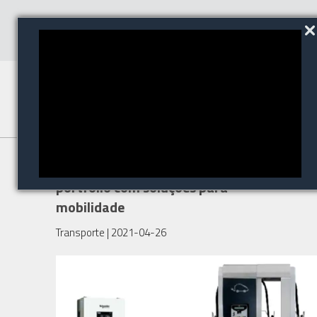
Schneider Electric fortalece
portfólio com soluções para
mobilidade
Transporte
| 2021-04-26