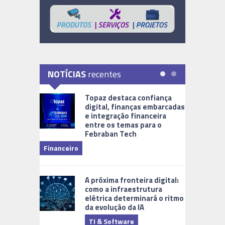
NOTÍCIAS
recentes
Topaz destaca confiança
digital, finanças embarcadas
e integração financeira
entre os temas para o
Febraban Tech
videomoni
Financeiro
Monitoram
A próxima fronteira digital:
como a infraestrutura
elétrica determinará o ritmo
da evolução da IA
TI & Software