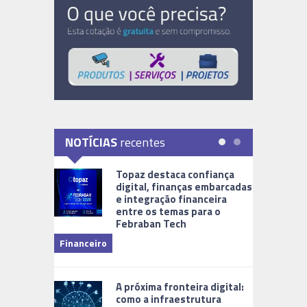
NOTÍCIAS
recentes
Topaz destaca confiança
digital, finanças embarcadas
e integração financeira
entre os temas para o
Febraban Tech
videomoni
Financeiro
Monitoram
A próxima fronteira digital:
como a infraestrutura