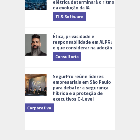
elétrica determinará o ritmo
da evolução da IA
TI & Software
Tecnologia
Ética, privacidade e
responsabilidade em ALPR:
o que considerar na adoção
Consultoria
Cidades Di
SegurPro reúne líderes
empresariais em São Paulo
para debater a segurança
híbrida e a proteção de
executivos C-Level
Corporativo