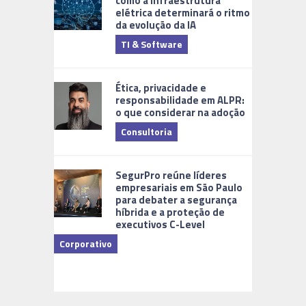
como a infraestrutura
elétrica determinará o ritmo
da evolução da IA
TI & Software
Tecnologia
Ética, privacidade e
responsabilidade em ALPR:
o que considerar na adoção
Consultoria
Cidades Di
SegurPro reúne líderes
empresariais em São Paulo
para debater a segurança
híbrida e a proteção de
executivos C-Level
Corporativo