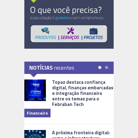
NOTÍCIAS
recentes
Topaz destaca confiança
digital, finanças embarcadas
e integração financeira
entre os temas para o
Febraban Tech
videomoni
Financeiro
Monitoram
A próxima fronteira digital: