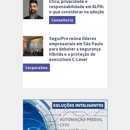
Ética, privacidade e
responsabilidade em ALPR:
o que considerar na adoção
Consultoria
Cidades Di
SegurPro reúne líderes
empresariais em São Paulo
para debater a segurança
híbrida e a proteção de
executivos C-Level
Corporativo