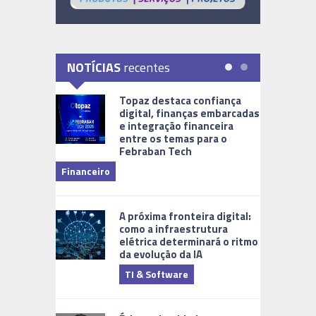
NOTÍCIAS
recentes
Topaz destaca confiança
digital, finanças embarcadas
e integração financeira
entre os temas para o
Febraban Tech
videomoni
Financeiro
Monitoram
A próxima fronteira digital:
como a infraestrutura
elétrica determinará o ritmo
da evolução da IA
TI & Software
Tecnologia