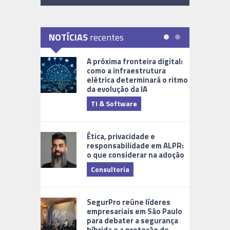
NOTÍCIAS
recentes
A próxima fronteira digital:
como a infraestrutura
elétrica determinará o ritmo
da evolução da IA
TI & Software
Tecnologia
Ética, privacidade e
responsabilidade em ALPR:
o que considerar na adoção
Consultoria
Cidades Di
SegurPro reúne líderes
empresariais em São Paulo
para debater a segurança
híbrida e a proteção de