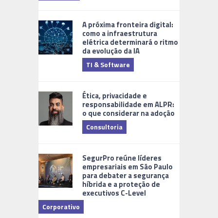
A próxima fronteira digital:
como a infraestrutura
elétrica determinará o ritmo
da evolução da IA
TI & Software
Tecnologia
Ética, privacidade e
responsabilidade em ALPR:
o que considerar na adoção
Consultoria
Cidades Di
SegurPro reúne líderes
empresariais em São Paulo
para debater a segurança
híbrida e a proteção de
executivos C-Level
Corporativo