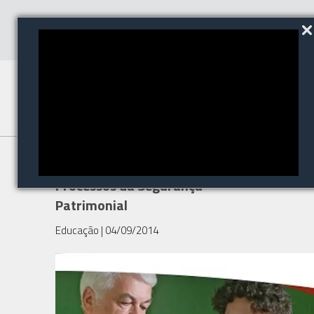
Curso de extensão em
Processos da Segurança
Patrimonial
Educação
| 04/09/2014