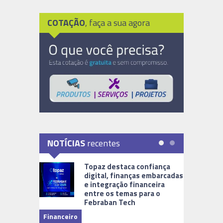
COTAÇÃO
, faça a sua agora
NOTÍCIAS
recentes
Topaz destaca confiança
digital, finanças embarcadas
e integração financeira
entre os temas para o
Febraban Tech
videomoni
Financeiro
Monitoram