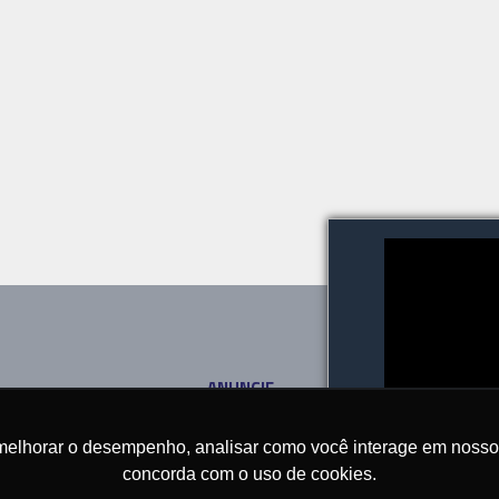
ANUNCIE
SOBRE
CONTATO
melhorar o desempenho, analisar como você interage em nosso sit
concorda com o uso de cookies.