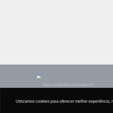
Todos os direitos reservados ©
2005 - 2025
Utilizamos cookies para oferecer melhor experiência, 