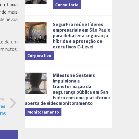
uma baixa
Consultoria
ando mais
Cidades Digi
 de névoa
SegurPro reúne líderes
empresariais em São Paulo
para debater a segurança
híbrida e a proteção de
nto de um
executivos C-Level
0 minutos,
Corporativo
Dicas
Milestone Systems
impulsiona a
transformação da
segurança pública em San
Isidro com uma plataforma
ma:
aberta de videomonitoramento
tes
Monitoramento
016
TI & Softwa