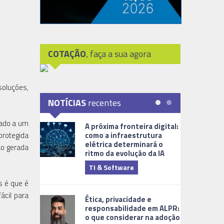
COTAÇÃO
, faça a sua agora
soluções,
NOTÍCIAS
recentes
tado a um
A próxima fronteira digital:
protegida
como a infraestrutura
elétrica determinará o
ão gerada
ritmo da evolução da IA
TI & Software
Tecnologia
s é que é
́cil para
Ética, privacidade e
responsabilidade em ALPR:
o que considerar na adoção