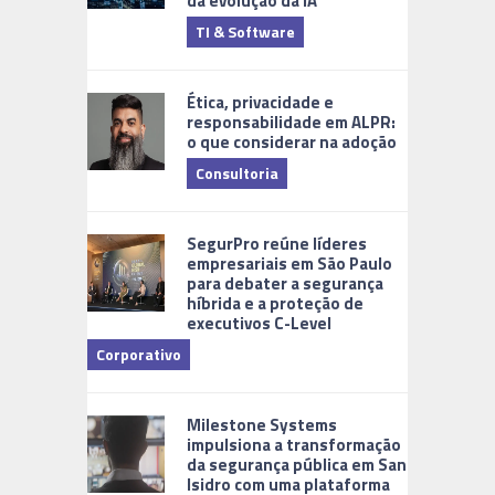
da evolução da IA
TI & Software
Tecnologia
Ética, privacidade e
responsabilidade em ALPR:
o que considerar na adoção
Consultoria
Cidades Di
SegurPro reúne líderes
empresariais em São Paulo
para debater a segurança
híbrida e a proteção de
executivos C-Level
Corporativo
Milestone Systems
impulsiona a transformação
da segurança pública em San
Isidro com uma plataforma