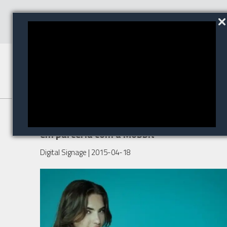
Oi lança solução corporativa
em parceria com a Mobbit
Digital Signage
| 2015-04-18