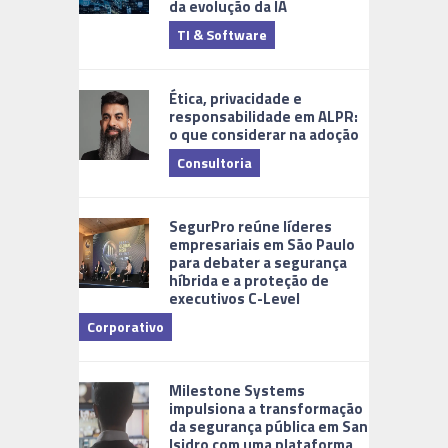
da evolução da IA
TI & Software
Tecnologia
Ética, privacidade e
responsabilidade em ALPR:
o que considerar na adoção
Consultoria
Cidades Di
SegurPro reúne líderes
empresariais em São Paulo
para debater a segurança
híbrida e a proteção de
executivos C-Level
Corporativo
Milestone Systems
impulsiona a transformação
da segurança pública em San
Isidro com uma plataforma