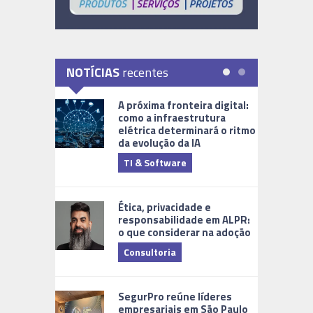
NOTÍCIAS
recentes
A próxima fronteira digital:
como a infraestrutura
elétrica determinará o ritmo
da evolução da IA
TI & Software
Tecnologia
Ética, privacidade e
responsabilidade em ALPR:
o que considerar na adoção
Consultoria
Cidades Di
SegurPro reúne líderes
empresariais em São Paulo