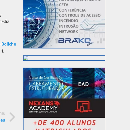
y
media
o
Boliche
 1.
ma:
ões