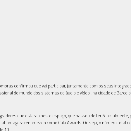
pras confirmou que vai participar, juntamente com os seus integrado
fissional do mundo dos sistemas de áudio e vídeo", na cidade de Barcel
tegradores que estarão neste espaço, que passou de ter 6 inicialmente, 
 Latino. agora renomeado como Cala Awards. Ou seja, o número total d
e 10.