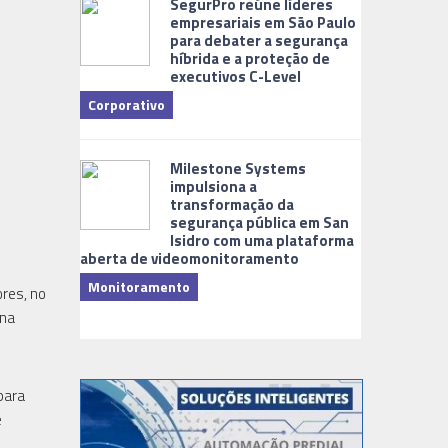
SegurPro reúne líderes
empresariais em São Paulo
para debater a segurança
híbrida e a proteção de
executivos C-Level
Corporativo
Dicas
Milestone Systems
impulsiona a
transformação da
segurança pública em San
Isidro com uma plataforma
aberta de videomonitoramento
Monitoramento
res, no
TI & Softwa
ona
para
e