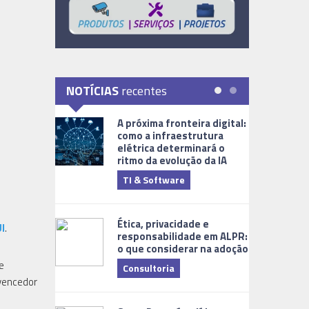
NOTÍCIAS
recentes
A próxima fronteira digital:
como a infraestrutura
elétrica determinará o
ritmo da evolução da IA
TI & Software
Tecnologia
Ética, privacidade e
I
.
responsabilidade em ALPR:
o que considerar na adoção
e
Consultoria
 vencedor
Cidades Digi