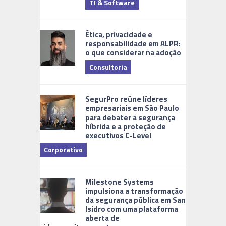
TI & Software
Tecnologia
Ética, privacidade e
responsabilidade em ALPR:
o que considerar na adoção
Consultoria
Cidades Di
SegurPro reúne líderes
empresariais em São Paulo
para debater a segurança
híbrida e a proteção de
executivos C-Level
Corporativo
Milestone Systems
impulsiona a transformação
da segurança pública em San
Isidro com uma plataforma
aberta de