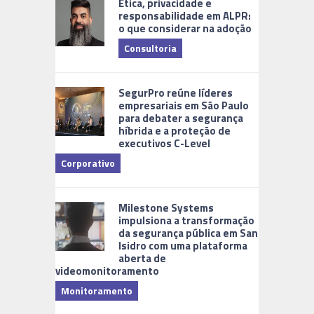
Ética, privacidade e
responsabilidade em ALPR:
o que considerar na adoção
Consultoria
Cidades Di
SegurPro reúne líderes
empresariais em São Paulo
para debater a segurança
híbrida e a proteção de
executivos C-Level
Corporativo
Milestone Systems
impulsiona a transformação
da segurança pública em San
Isidro com uma plataforma
aberta de
videomonitoramento
Monitoramento