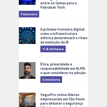
entre os temas para o
Febraban Tech
videomoni
Financeiro
Monitoram
A próxima fronteira digital:
como a infraestrutura
elétrica determinará o ritmo
da evolução da IA
TI & Software
Tecnologia
Ética, privacidade e
responsabilidade em ALPR:
o que considerar na adoção
Consultoria
Cidades Di
SegurPro reúne líderes
empresariais em São Paulo
para debater a segurança