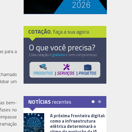
COTAÇÃO
, faça a sua agora
as para a
e chamado
globar um
NOTÍCIAS
recentes
adas bem-
 fases no
A próxima fronteira digital:
u impasse
como a infraestrutura
ogramação
elétrica determinará o
ritmo da evolução da IA