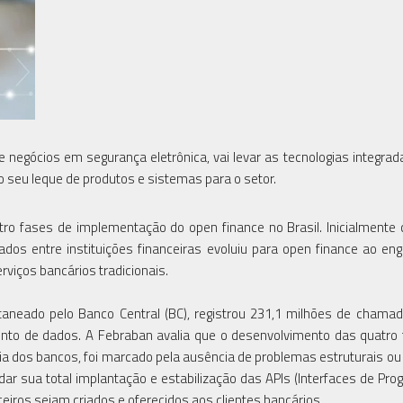
e negócios em segurança eletrônica, vai levar as tecnologias integrad
o seu leque de produtos e sistemas para o setor.
ro fases de implementação do open finance no Brasil. Inicialment
dos entre instituições financeiras evoluiu para open finance ao en
viços bancários tradicionais.
taneado pelo Banco Central (BC), registrou 231,1 milhões de cham
ento de dados. A Febraban avalia que o desenvolvimento das quatro
ogia dos bancos, foi marcado pela ausência de problemas estruturais o
dar sua total implantação e estabilização das APIs (Interfaces de Pr
eiros sejam criados e oferecidos aos clientes bancários.