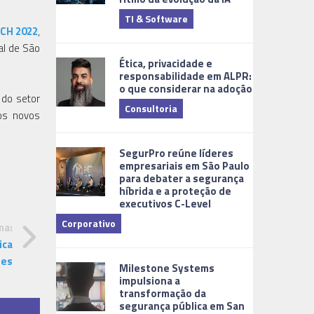
TI & Software
Tecnologia
CH 2022
,
al de São
Ética, privacidade e
responsabilidade em ALPR:
o que considerar na adoção
 do setor
Consultoria
 os novos
Cidades Digi
SegurPro reúne líderes
empresariais em São Paulo
para debater a segurança
híbrida e a proteção de
executivos C-Level
Corporativo
ma:
ica
Dicas
des
Milestone Systems
impulsiona a
transformação da
segurança pública em San