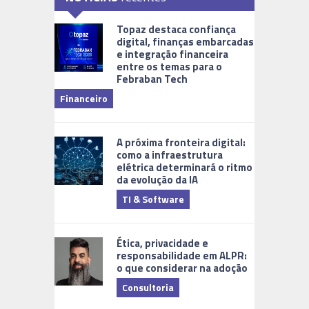
Topaz destaca confiança
digital, finanças embarcadas
e integração financeira
entre os temas para o
Febraban Tech
videomoni
Financeiro
Monitoram
A próxima fronteira digital:
como a infraestrutura
elétrica determinará o ritmo
da evolução da IA
TI & Software
Tecnologia
Ética, privacidade e
responsabilidade em ALPR:
o que considerar na adoção
Consultoria