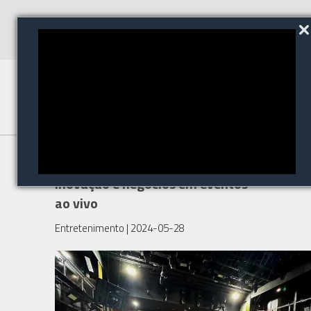
LiveTec Show, um encontro de
inovação e negócios em eventos
ao vivo
Entretenimento
| 2024-05-28