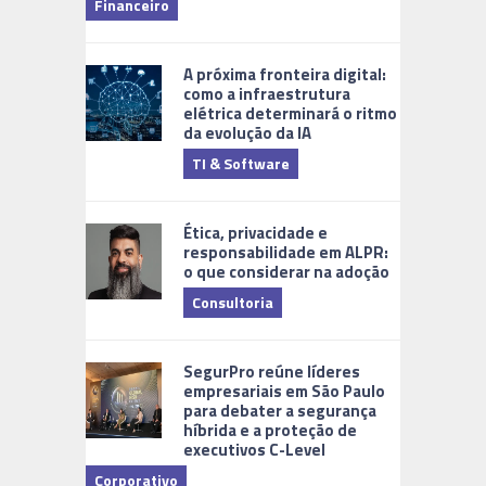
Financeiro
Monitoram
A próxima fronteira digital:
como a infraestrutura
elétrica determinará o ritmo
da evolução da IA
TI & Software
Tecnologia
Ética, privacidade e
responsabilidade em ALPR:
o que considerar na adoção
Consultoria
Cidades Di
SegurPro reúne líderes
empresariais em São Paulo
para debater a segurança
híbrida e a proteção de
executivos C-Level
Corporativo