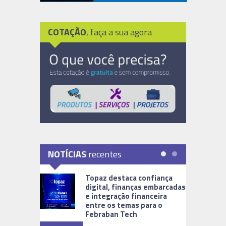
COTAÇÃO
, faça a sua agora
NOTÍCIAS
recentes
Topaz destaca confiança
digital, finanças embarcadas
e integração financeira
entre os temas para o
Febraban Tech
videomoni