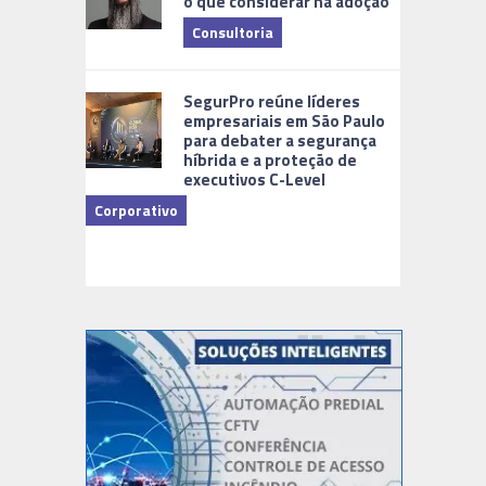
o que considerar na adoção
Consultoria
Cidades Di
SegurPro reúne líderes
empresariais em São Paulo
para debater a segurança
híbrida e a proteção de
executivos C-Level
Corporativo