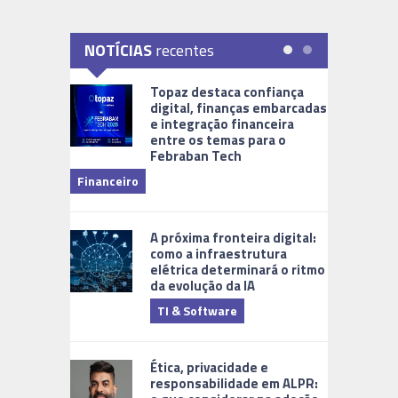
NOTÍCIAS
recentes
Topaz destaca confiança
digital, finanças embarcadas
e integração financeira
entre os temas para o
Febraban Tech
videomoni
Financeiro
Monitoram
A próxima fronteira digital:
como a infraestrutura
elétrica determinará o ritmo
da evolução da IA
TI & Software
Tecnologia
Ética, privacidade e
responsabilidade em ALPR: