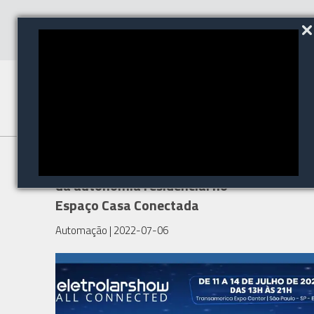
Eletrolar Show traz o conceito
da autonomia residencial no
Espaço Casa Conectada
Automação
| 2022-07-06