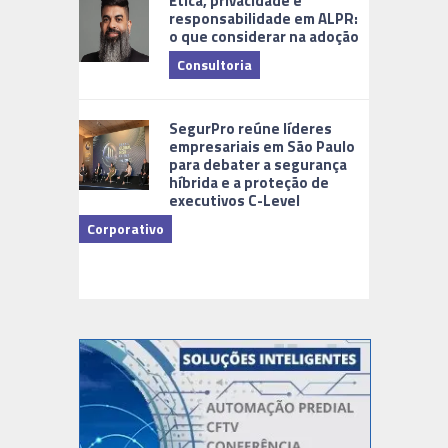
Ética, privacidade e
responsabilidade em ALPR:
o que considerar na adoção
Consultoria
Cidades Di
SegurPro reúne líderes
empresariais em São Paulo
para debater a segurança
híbrida e a proteção de
executivos C-Level
Corporativo