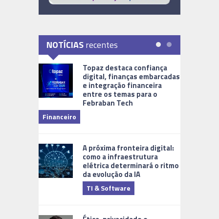
NOTÍCIAS
recentes
Topaz destaca confiança
digital, finanças embarcadas
e integração financeira
entre os temas para o
Febraban Tech
videomoni
Financeiro
Monitoram
A próxima fronteira digital:
como a infraestrutura
elétrica determinará o ritmo
da evolução da IA
TI & Software
Tecnologia