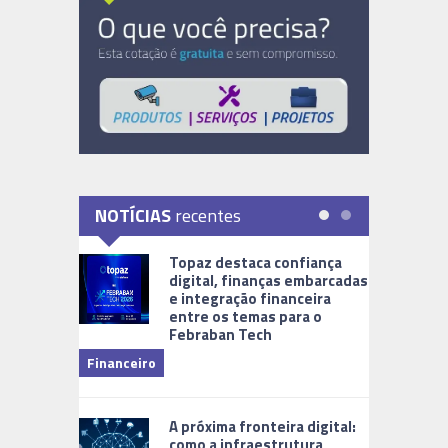
NOTÍCIAS
recentes
Topaz destaca confiança
digital, finanças embarcadas
e integração financeira
entre os temas para o
Febraban Tech
videomoni
Financeiro
Monitoram
A próxima fronteira digital:
como a infraestrutura