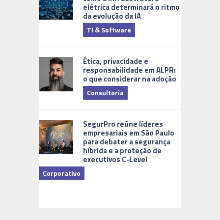
elétrica determinará o ritmo
da evolução da IA
TI & Software
Tecnologia
Ética, privacidade e
responsabilidade em ALPR:
o que considerar na adoção
Consultoria
Cidades Di
SegurPro reúne líderes
empresariais em São Paulo
para debater a segurança
híbrida e a proteção de
executivos C-Level
Corporativo