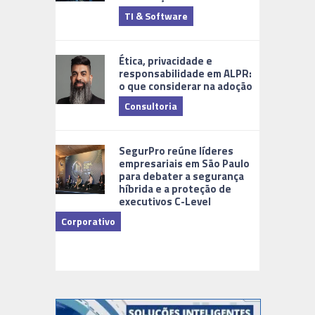
TI & Software
Tecnologia
Ética, privacidade e
responsabilidade em ALPR:
o que considerar na adoção
Consultoria
Cidades Di
SegurPro reúne líderes
empresariais em São Paulo
para debater a segurança
híbrida e a proteção de
executivos C-Level
Corporativo