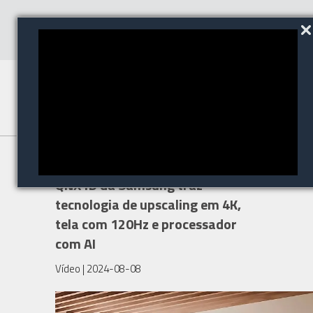
Nova Samsung AI TV Neo QLED
QNX1D da Samsung traz
tecnologia de upscaling em 4K,
tela com 120Hz e processador
com AI
Vídeo
| 2024-08-08