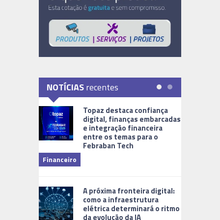
NOTÍCIAS
recentes
Topaz destaca confiança
digital, finanças embarcadas
e integração financeira
entre os temas para o
Febraban Tech
videomoni
Financeiro
Monitoram
A próxima fronteira digital:
como a infraestrutura
elétrica determinará o ritmo
da evolução da IA