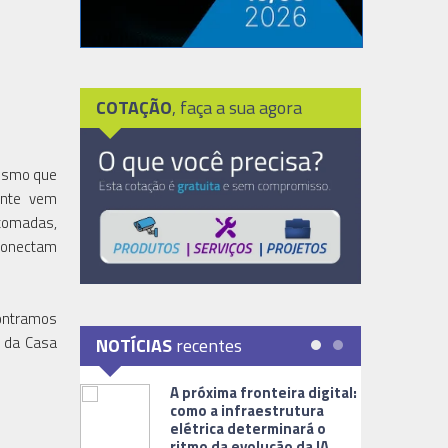
COTAÇÃO
, faça a sua agora
Mesmo que
ente vem
tomadas,
 conectam
contramos
s da Casa
NOTÍCIAS
recentes
A próxima fronteira digital:
como a infraestrutura
elétrica determinará o
ritmo da evolução da IA