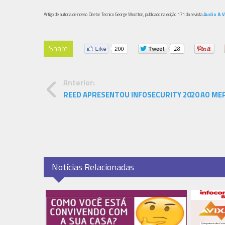
Artigo de autoria de nosso Diretor Tecnico George Wootton, publicado na edição 171 da revista
Audio & 
Share
Anterior:
REED APRESENTOU INFOSECURITY 2020 AO M
Notícias Relacionadas