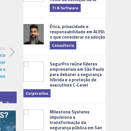
TI & Software
Tecnologia
Ética, privacidade e
responsabilidade em ALPR:
o que considerar na adoção
Consultoria
ma:
ica
Cidades Digi
har
SegurPro reúne líderes
empresariais em São Paulo
s a
para debater a segurança
ems
híbrida e a proteção de
executivos C-Level
Corporativo
Dicas
Milestone Systems
impulsiona a
transformação da
segurança pública em San