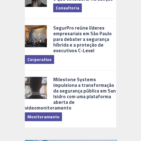
Consultoria
Cidades Di
SegurPro reúne líderes
empresariais em São Paulo
para debater a segurança
híbrida e a proteção de
executivos C-Level
Corporativo
Milestone Systems
impulsiona a transformação
da segurança pública em San
Isidro com uma plataforma
aberta de
videomonitoramento
Monitoramento